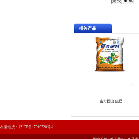
相关产品
鑫方圆复合肥
友情链接：
鄂ICP备17019720号-1